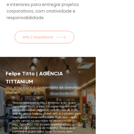
e interiores para entregar projetos
corporativos, com criatividade e
responsabilidade.
Alfa 2 Arquitetura
Felipe Titto | AGÊNCIA
TITTANIUM
ator, empresário e apresentador de televisão
brasileiro
"Nossa obra com a Alfa 2 finalizou, e eu quero
agradecer muito a eles. Os caras fizeram uma
pesquisa incrível, pegando referências de tudo
que eu gosto (vídeos, street art), e o projeto veio
mastigado, com a minha cara. Tudo que vocês
estão vendo no escritório foi desenvolvido por
eles. Agradeço não só pelo carinho e bom gosto,
mas pela excelência do trabalho. Fica a dica:
contratem quem saiba fazer. Fui muito bem