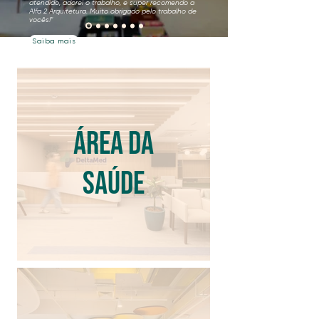
atendido, adorei o trabalho, e super recomendo a
Alfa 2 Arquitetura. Muito obrigado pelo trabalho de
vocês!"
Saiba mais
ÁREA DA
SAÚDE