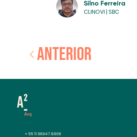
Silno Ferreira
CLINOVI | SBC
ANTERIOR
+ 55 11 96947.8906